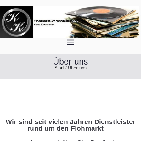
Zum
Inhalt
springen
Just another WordPress site
kk-
veranstaltu
Über uns
Start
Über uns
ngen
Wir sind seit vielen Jahren Dienstleister
rund um den Flohmarkt